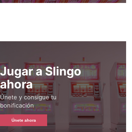
Jugar a Slingo
ahora
Únete y consigue tu
bonificación
Únete ahora