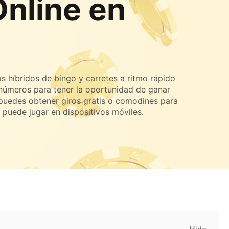
Online en
s híbridos de bingo y carretes a ritmo rápido
 números para tener la oportunidad de ganar
 puedes obtener giros gratis o comodines para
e puede jugar en dispositivos móviles.