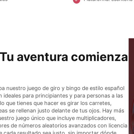
 ¡Tu aventura comienza
a nuestro juego de giro y bingo de estilo español
 ideales para principiantes y para personas a las
o que tienes que hacer es girar los carretes,
eas se rellenan justo delante de tus ojos. Hay más
stro juego único que incluye multiplicadores,
res de números aleatorios avanzados con licencia
 cada resultado sea justo, sin importar dónde