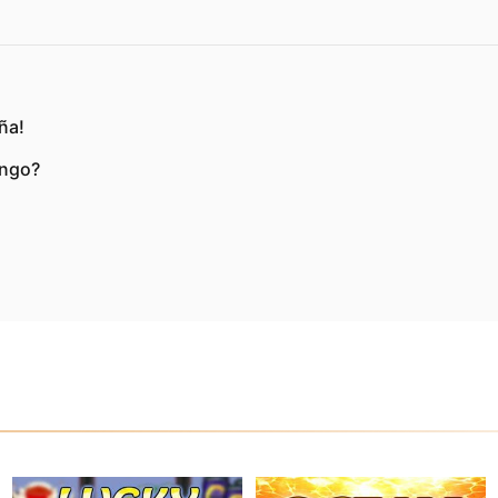
ña!
ingo?