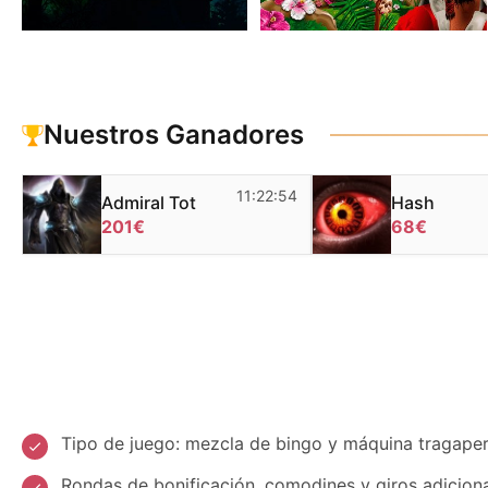
Nuestros Ganadores
11:23:01
Dexter
Admiral Tot
85€
201€
Tipo de juego: mezcla de bingo y máquina tragaper
Rondas de bonificación, comodines y giros adicion