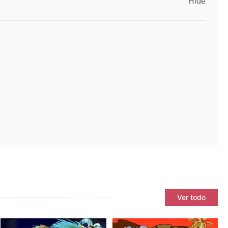
Hide
Ver todo