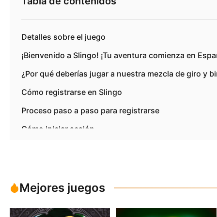
Tabla de contenidos
Detalles sobre el juego
¡Bienvenido a Slingo! ¡Tu aventura comienza en Espa
¿Por qué deberías jugar a nuestra mezcla de giro y b
Cómo registrarse en Slingo
Proceso paso a paso para registrarse
Cómo iniciar sesión
Seguridad de la cuenta y acceso rápido
Selección de juegos en Slingo
Bonificaciones y promociones
Mejores juegos
¿Por qué merecen la pena los torneos?