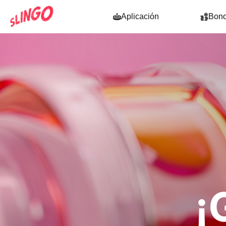
Aplicación
Bon
¡