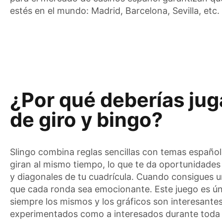
estés en el mundo: Madrid, Barcelona, Sevilla, etc.
¿Por qué deberías jug
de giro y bingo?
Slingo combina reglas sencillas con temas español
giran al mismo tiempo, lo que te da oportunidades 
y diagonales de tu cuadrícula. Cuando consigues u
que cada ronda sea emocionante. Este juego es ún
siempre los mismos y los gráficos son interesant
experimentados como a interesados durante toda 