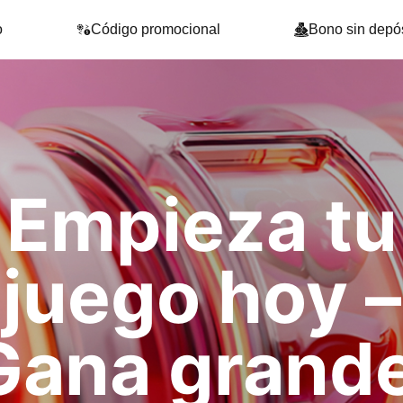
o
Código promocional
Bono sin depó
Empieza tu
juego hoy –
Gana grand